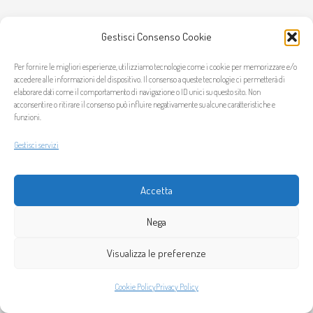
Gestisci Consenso Cookie
Per fornire le migliori esperienze, utilizziamo tecnologie come i cookie per memorizzare e/o
accedere alle informazioni del dispositivo. Il consenso a queste tecnologie ci permetterà di
elaborare dati come il comportamento di navigazione o ID unici su questo sito. Non
acconsentire o ritirare il consenso può influire negativamente su alcune caratteristiche e
funzioni.
Gestisci servizi
Accetta
Nega
Visualizza le preferenze
Cookie Policy
Privacy Policy